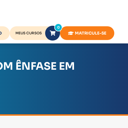
0
O
MATRICULE-SE
MEUS CURSOS
OM ÊNFASE EM