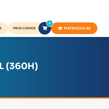
0
O
MATRICULE-SE
MEUS CURSOS
 (360H)