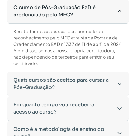
O curso de Pós-Graduação EaD é
credenciado pelo MEC?
Sim, todos nossos cursos possuem selo de
reconhecimento pelo MEC através da
Portaria de
Credenciamento EAD n° 337 de 11 de abril de 2024.
Além disso, somos a nossa própria certificadora,
não dependendo de terceiros para emitir o seu
certificado.
Quais cursos são aceitos para cursar a
Pós-Graduação?
Para ingressar em um curso de pós-graduação, é
Em quanto tempo vou receber o
necessário ter concluído uma graduação
acesso ao curso?
reconhecida pelo MEC. De acordo com os critérios
estabelecidos pelo Ministério da Educação,
Após a conclusão da sua matrícula e a confirmação
Como é a metodologia de ensino do
aceitamos diplomas das seguintes modalidades:
dos seus dados, o acesso ao curso será liberado
•
Bacharelado
– Formação generalista em diversas