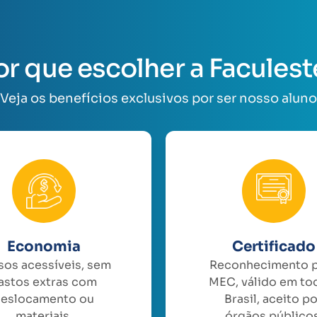
or que escolher a Faculest
Veja os benefícios exclusivos por ser nosso aluno
Economia
Certificado
sos acessíveis, sem
Reconhecimento 
astos extras com
MEC, válido em to
eslocamento ou
Brasil, aceito p
materiais.
órgãos públicos