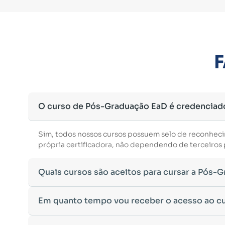
F
O curso de Pós-Graduação EaD é credenciad
Sim, todos nossos cursos possuem selo de reconhec
própria certificadora, não dependendo de terceiros p
Quais cursos são aceitos para cursar a Pós-
Para ingressar em um curso de pós-graduação, é nec
Em quanto tempo vou receber o acesso ao c
Ministério da Educação, aceitamos diplomas das seg
•
Bacharelado
– Formação generalista em diversas ár