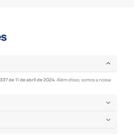
es
37 de 11 de abril de 2024.
Além disso, somos a nossa
acordo com os critérios estabelecidos pelo
entre outras.