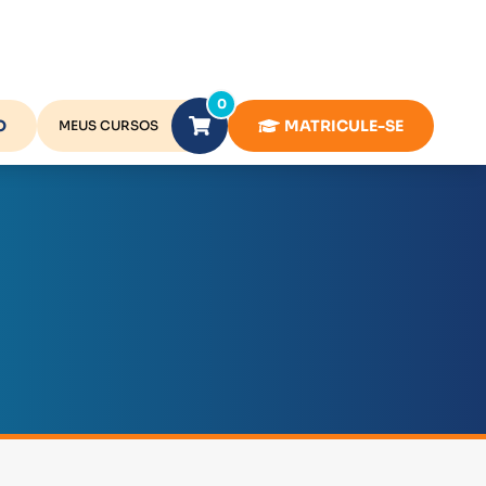
0
O
MATRICULE-SE
MEUS CURSOS