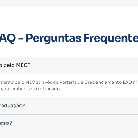
AQ - Perguntas Frequent
o pelo MEC?
imento pelo MEC através da
Portaria de Credenciamento EAD n° 3
ara emitir o seu certificado.
Graduação?
essário ter concluído uma graduação reconhecida pelo MEC. De 
urso?
uintes modalidades:
eas do conhecimento, como Direito, Administração, Engenharia, 