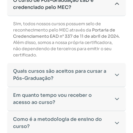
O curso de Pós-Graduação EaD é
credenciado pelo MEC?
Sim, todos nossos cursos possuem selo de
reconhecimento pelo MEC através da
Portaria de
Credenciamento EAD n° 337 de 11 de abril de 2024.
Além disso, somos a nossa própria certificadora,
não dependendo de terceiros para emitir o seu
certificado.
Quais cursos são aceitos para cursar a
Pós-Graduação?
Para ingressar em um curso de pós-graduação, é
Em quanto tempo vou receber o
necessário ter concluído uma graduação
acesso ao curso?
reconhecida pelo MEC. De acordo com os critérios
estabelecidos pelo Ministério da Educação,
Após a conclusão da sua matrícula e a confirmação
Como é a metodologia de ensino do
aceitamos diplomas das seguintes modalidades:
dos seus dados, o acesso ao curso será liberado
•
curso?
Bacharelado
– Formação generalista em diversas
automaticamente.
áreas do conhecimento, como Direito,