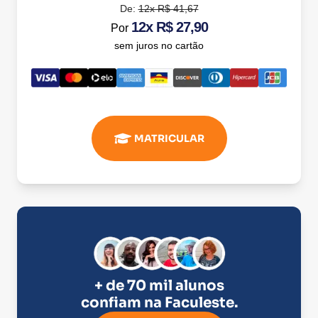
De:
12x R$ 41,67
12x R$ 27,90
Por
sem juros no cartão
MATRICULAR
+ de 70 mil alunos
confiam na
Faculeste
.