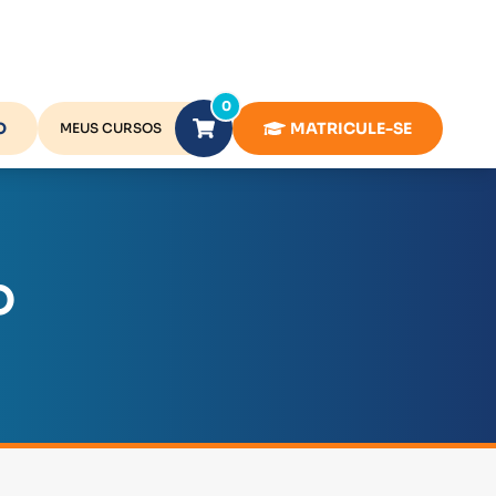
0
O
MATRICULE-SE
MEUS CURSOS
O