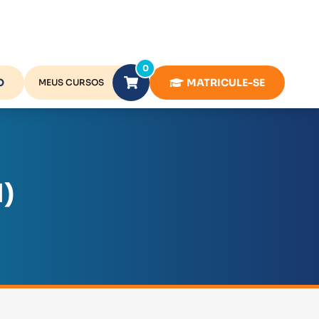
0
O
MATRICULE-SE
MEUS CURSOS
)