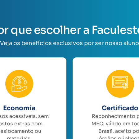
or que escolher a Faculest
Veja os benefícios exclusivos por ser nosso aluno
Economia
Certificado
sos acessíveis, sem
Reconhecimento 
astos extras com
MEC, válido em to
eslocamento ou
Brasil, aceito p
materiais.
órgãos públicos