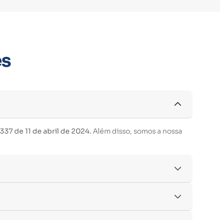
es
37 de 11 de abril de 2024.
Além disso, somos a nossa
acordo com os critérios estabelecidos pelo
entre outras.