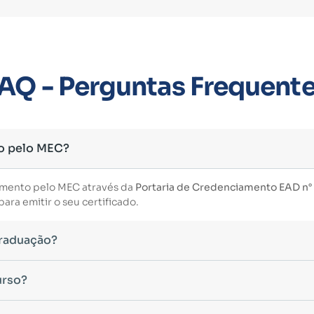
AQ - Perguntas Frequent
o pelo MEC?
imento pelo MEC através da
Portaria de Credenciamento EAD n° 3
ara emitir o seu certificado.
Graduação?
essário ter concluído uma graduação reconhecida pelo MEC. De 
urso?
uintes modalidades:
eas do conhecimento, como Direito, Administração, Engenharia, 