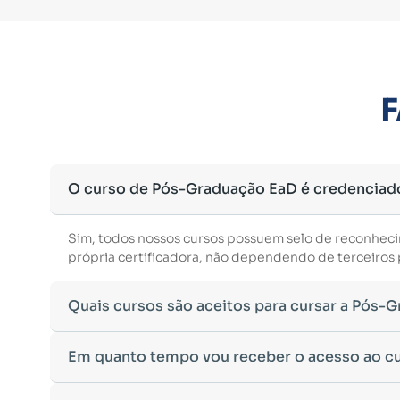
F
O curso de Pós-Graduação EaD é credenciad
Sim, todos nossos cursos possuem selo de reconhec
própria certificadora, não dependendo de terceiros p
Quais cursos são aceitos para cursar a Pós-
Para ingressar em um curso de pós-graduação, é nec
Em quanto tempo vou receber o acesso ao c
Ministério da Educação, aceitamos diplomas das seg
•
Bacharelado
– Formação generalista em diversas ár