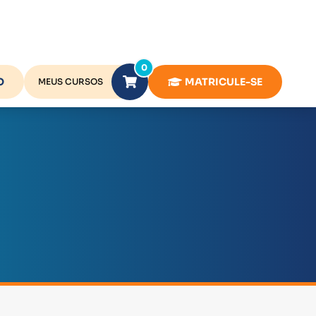
0
O
MATRICULE-SE
MEUS CURSOS