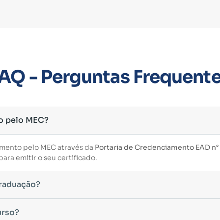
AQ - Perguntas Frequent
o pelo MEC?
imento pelo MEC através da
Portaria de Credenciamento EAD n° 3
ara emitir o seu certificado.
Graduação?
essário ter concluído uma graduação reconhecida pelo MEC. De 
urso?