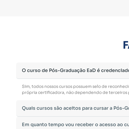
F
O curso de Pós-Graduação EaD é credenciad
Sim, todos nossos cursos possuem selo de reconhec
própria certificadora, não dependendo de terceiros p
Quais cursos são aceitos para cursar a Pós-
Para ingressar em um curso de pós-graduação, é nec
Em quanto tempo vou receber o acesso ao c