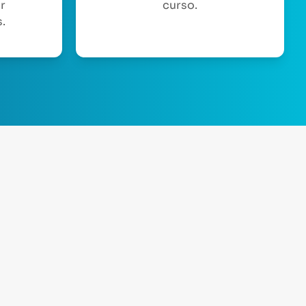
or
curso.
.