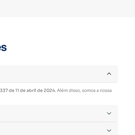
es
37 de 11 de abril de 2024.
Além disso, somos a nossa
acordo com os critérios estabelecidos pelo