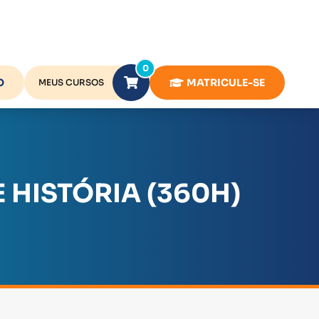
0
O
MATRICULE-SE
MEUS CURSOS
 HISTÓRIA (360H)