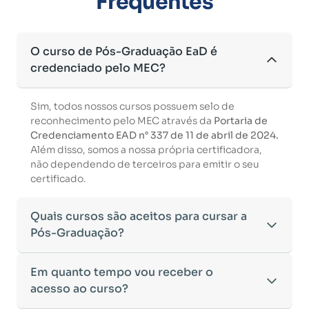
Frequentes
O curso de Pós-Graduação EaD é
credenciado pelo MEC?
Sim, todos nossos cursos possuem selo de
reconhecimento pelo MEC através da
Portaria de
Credenciamento EAD n° 337 de 11 de abril de 2024.
Além disso, somos a nossa própria certificadora,
não dependendo de terceiros para emitir o seu
certificado.
Quais cursos são aceitos para cursar a
Pós-Graduação?
Para ingressar em um curso de pós-graduação, é
Em quanto tempo vou receber o
necessário ter concluído uma graduação
acesso ao curso?
reconhecida pelo MEC. De acordo com os critérios