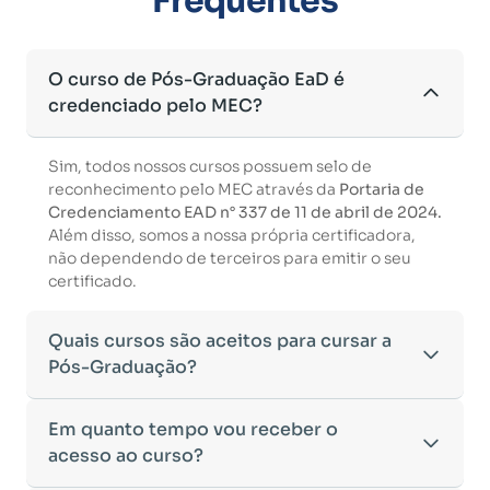
Frequentes
O curso de Pós-Graduação EaD é
credenciado pelo MEC?
Sim, todos nossos cursos possuem selo de
reconhecimento pelo MEC através da
Portaria de
Credenciamento EAD n° 337 de 11 de abril de 2024.
Além disso, somos a nossa própria certificadora,
não dependendo de terceiros para emitir o seu
certificado.
Quais cursos são aceitos para cursar a
Pós-Graduação?
Para ingressar em um curso de pós-graduação, é
Em quanto tempo vou receber o
necessário ter concluído uma graduação
acesso ao curso?
reconhecida pelo MEC. De acordo com os critérios