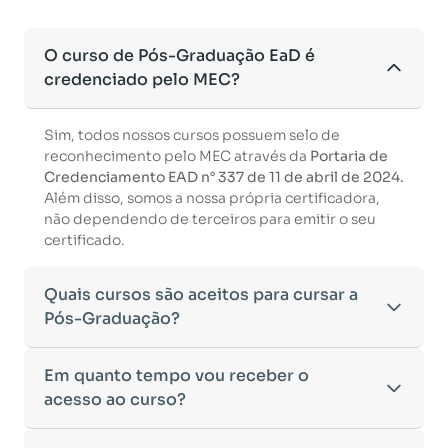
O curso de Pós-Graduação EaD é
credenciado pelo MEC?
Sim, todos nossos cursos possuem selo de
reconhecimento pelo MEC através da
Portaria de
Credenciamento EAD n° 337 de 11 de abril de 2024.
Além disso, somos a nossa própria certificadora,
não dependendo de terceiros para emitir o seu
certificado.
Quais cursos são aceitos para cursar a
Pós-Graduação?
Para ingressar em um curso de pós-graduação, é
Em quanto tempo vou receber o
necessário ter concluído uma graduação
acesso ao curso?
reconhecida pelo MEC. De acordo com os critérios
estabelecidos pelo Ministério da Educação,