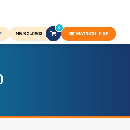
0
O
MATRICULE-SE
MEUS CURSOS
)