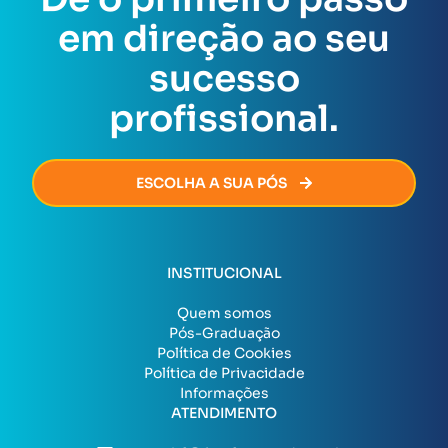
ofertas disponíveis no momento da sua inscrição.
conclusão da Pós-Graduação.
Assim que todas as exigências forem cumpridas, o
em direção ao seu
certificado será emitido de forma rápida e segura,
permitindo que você avance na sua carreira sem
sucesso
burocracia.
profissional.
ESCOLHA A SUA PÓS
INSTITUCIONAL
Quem somos
Pós-Graduação
Política de Cookies
Política de Privacidade
Informações
ATENDIMENTO