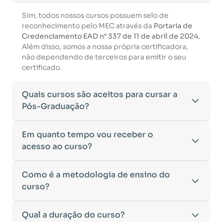
Sim, todos nossos cursos possuem selo de
reconhecimento pelo MEC através da
Portaria de
Credenciamento EAD n° 337 de 11 de abril de 2024.
Além disso, somos a nossa própria certificadora,
não dependendo de terceiros para emitir o seu
certificado.
Quais cursos são aceitos para cursar a
Pós-Graduação?
Para ingressar em um curso de pós-graduação, é
Em quanto tempo vou receber o
necessário ter concluído uma graduação
acesso ao curso?
reconhecida pelo MEC. De acordo com os critérios
estabelecidos pelo Ministério da Educação,
Após a conclusão da sua matrícula e a confirmação
Como é a metodologia de ensino do
aceitamos diplomas das seguintes modalidades:
dos seus dados, o acesso ao curso será liberado
•
curso?
Bacharelado
– Formação generalista em diversas
automaticamente.
áreas do conhecimento, como Direito,
Você receberá um
e-mail com os dados de login
na
Administração, Engenharia, entre outras.
A metodologia da
Qual a duração do curso?
Faculeste
foi desenvolvida para
plataforma de ensino, utilizando o endereço
•
Licenciatura
– Formação voltada para o magistério