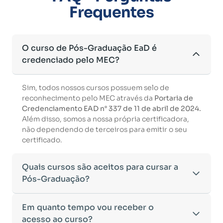
Frequentes
O curso de Pós-Graduação EaD é
credenciado pelo MEC?
Sim, todos nossos cursos possuem selo de
reconhecimento pelo MEC através da
Portaria de
Credenciamento EAD n° 337 de 11 de abril de 2024.
Além disso, somos a nossa própria certificadora,
não dependendo de terceiros para emitir o seu
certificado.
Quais cursos são aceitos para cursar a
Pós-Graduação?
Para ingressar em um curso de pós-graduação, é
Em quanto tempo vou receber o
necessário ter concluído uma graduação
acesso ao curso?