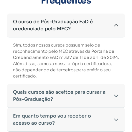
Frequentes
O curso de Pós-Graduação EaD é
credenciado pelo MEC?
Sim, todos nossos cursos possuem selo de
reconhecimento pelo MEC através da
Portaria de
Credenciamento EAD n° 337 de 11 de abril de 2024.
Além disso, somos a nossa própria certificadora,
não dependendo de terceiros para emitir o seu
certificado.
Quais cursos são aceitos para cursar a
Pós-Graduação?
Para ingressar em um curso de pós-graduação, é
Em quanto tempo vou receber o
necessário ter concluído uma graduação
acesso ao curso?
reconhecida pelo MEC. De acordo com os critérios