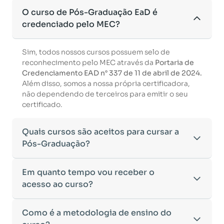
O curso de Pós-Graduação EaD é
credenciado pelo MEC?
Sim, todos nossos cursos possuem selo de
reconhecimento pelo MEC através da
Portaria de
Credenciamento EAD n° 337 de 11 de abril de 2024.
Além disso, somos a nossa própria certificadora,
não dependendo de terceiros para emitir o seu
certificado.
Quais cursos são aceitos para cursar a
Pós-Graduação?
Para ingressar em um curso de pós-graduação, é
Em quanto tempo vou receber o
necessário ter concluído uma graduação
acesso ao curso?
reconhecida pelo MEC. De acordo com os critérios
estabelecidos pelo Ministério da Educação,
Após a conclusão da sua matrícula e a confirmação
Como é a metodologia de ensino do
aceitamos diplomas das seguintes modalidades:
dos seus dados, o acesso ao curso será liberado
•
Bacharelado
– Formação generalista em diversas