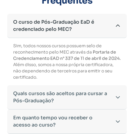
Frequentes
O curso de Pós-Graduação EaD é
credenciado pelo MEC?
Sim, todos nossos cursos possuem selo de
reconhecimento pelo MEC através da
Portaria de
Credenciamento EAD n° 337 de 11 de abril de 2024.
Além disso, somos a nossa própria certificadora,
não dependendo de terceiros para emitir o seu
certificado.
Quais cursos são aceitos para cursar a
Pós-Graduação?
Para ingressar em um curso de pós-graduação, é
Em quanto tempo vou receber o
necessário ter concluído uma graduação
acesso ao curso?
reconhecida pelo MEC. De acordo com os critérios