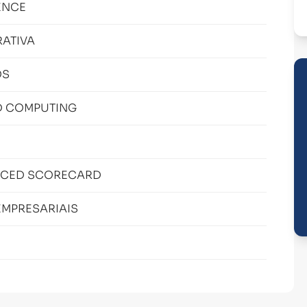
ENCE
RATIVA
OS
UD COMPUTING
NCED SCORECARD
EMPRESARIAIS