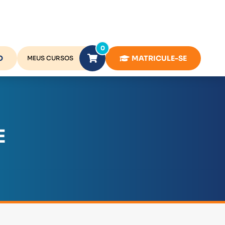
0
O
MATRICULE-SE
MEUS CURSOS
E