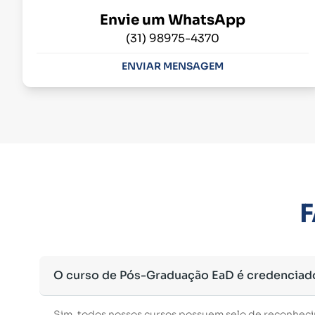
Envie um WhatsApp
(31) 98975-4370
ENVIAR MENSAGEM
F
O curso de Pós-Graduação EaD é credenciad
Sim, todos nossos cursos possuem selo de reconhec