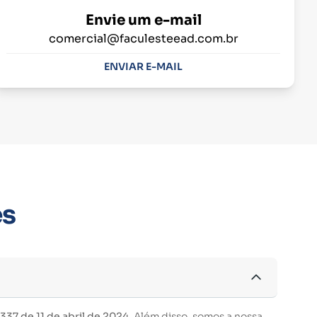
Envie um e-mail
comercial@faculesteead.com.br
ENVIAR E-MAIL
es
37 de 11 de abril de 2024.
Além disso, somos a nossa