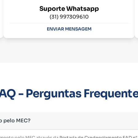
Suporte Whatsapp
(31) 997309610
ENVIAR MENSAGEM
AQ - Perguntas Frequent
o pelo MEC?
imento pelo MEC através da
Portaria de Credenciamento EAD n° 3