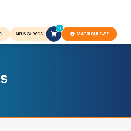
0
O
MATRICULE-SE
MEUS CURSOS
AS