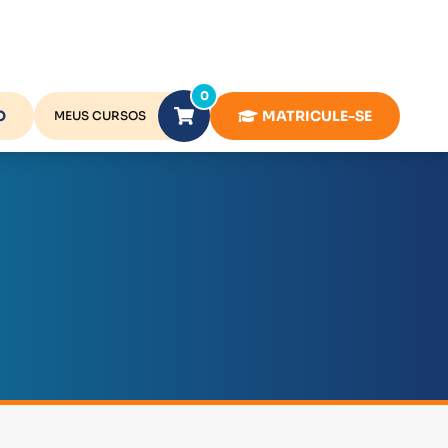
0
O
MATRICULE-SE
MEUS CURSOS