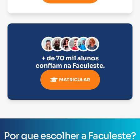
+ de 70 mil alunos
confiam na
Faculeste
.
MATRICULAR
Por que escolher a Faculeste?