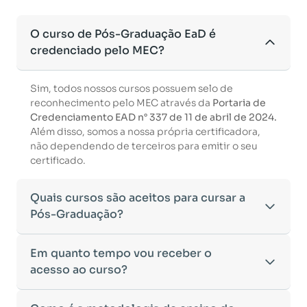
O curso de Pós-Graduação EaD é
credenciado pelo MEC?
Sim, todos nossos cursos possuem selo de
reconhecimento pelo MEC através da
Portaria de
Credenciamento EAD n° 337 de 11 de abril de 2024.
Além disso, somos a nossa própria certificadora,
não dependendo de terceiros para emitir o seu
certificado.
Quais cursos são aceitos para cursar a
Pós-Graduação?
Para ingressar em um curso de pós-graduação, é
Em quanto tempo vou receber o
necessário ter concluído uma graduação
acesso ao curso?
reconhecida pelo MEC. De acordo com os critérios
estabelecidos pelo Ministério da Educação,