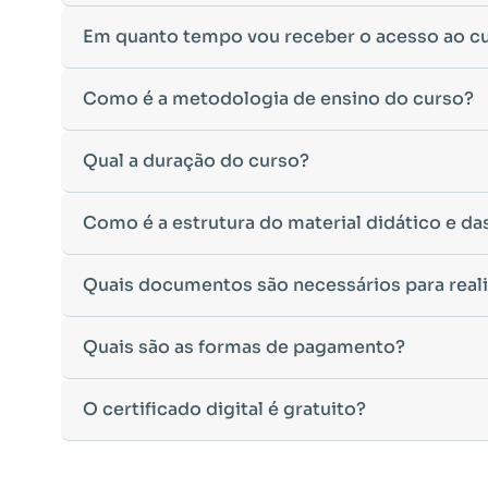
Para ingressar em um curso de pós-graduação, é nec
Em quanto tempo vou receber o acesso ao c
Ministério da Educação, aceitamos diplomas das seg
•
Bacharelado
– Formação generalista em diversas ár
Após a conclusão da sua matrícula e a confirmação d
Como é a metodologia de ensino do curso?
•
Licenciatura
– Formação voltada para o magistério e
Você receberá um
e-mail com os dados de login
na p
•
Tecnólogo
– Cursos de formação superior de menor 
Esse processo ocorre de forma ágil, permitindo que 
•
Cursos de Formação de Oficiais
– Desde que sejam 
A metodologia da
Qual a duração do curso?
Faculeste
foi desenvolvida para of
Caso não receba o e-mail de acesso em até
24 horas 
Caso tenha dúvidas sobre a validade do seu diploma 
qualquer lugar e no seu próprio ritmo.
acadêmico para auxílio.
•
Ambiente Virtual de Aprendizagem (AVA)
intuitivo
A duração do curso varia de acordo com a carga horá
Como é a estrutura do material didático e da
•
Material didático digital
disponível para leitura on-
•
Pós-Graduação Lato Sensu:
Duração mínima de 4 m
•
Avaliações objetivas e dissertativas
, incentivando 
•
Pós-Graduação de 360 horas:
Duração mínima de 3
•
Trabalho de Conclusão de Curso (TCC) opcional
, c
Nosso material didático foi cuidadosamente elabora
Quais documentos são necessários para reali
•
Exceções:
Os cursos de
Engenharia de Segurança d
•
Suporte de tutores especializados
, disponíveis pa
•
Apostilas digitais
com conteúdo atualizado e apro
de conteúdos mais aprofundados nessas áreas.
Nosso compromisso é garantir que sua experiência de 
•
Materiais complementares,
como artigos, vídeos e
O tempo de conclusão pode variar de acordo com a ded
Para efetuar sua matrícula, você precisará enviar os
Quais são as formas de pagamento?
•
Atividades interativas
para reforçar o aprendizado.
•
RG e CPF
(ou CNH, desde que contenha os dados c
•
Avaliações on-line,
que testam não apenas a memoriz
•
Certidão de Nascimento ou Casamento.
Todo o conteúdo pode ser acessado diretamente no A
Oferecemos opções flexíveis de pagamento para facil
O certificado digital é gratuito?
•
Diploma da Graduação ou Declaração de Conclusã
•
Cartão de crédito:
Parcelamento em até
12 vezes s
A Declaração de Conclusão de Curso
pode ser utiliz
•
PIX à vista:
Opção de pagamento com desconto espe
certificado de conclusão da Pós-Graduação.
Sim! O
Certificado Digital
de conclusão da Pós-Gradu
As condições podem variar conforme promoções vigent