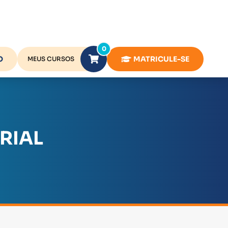
0
O
MATRICULE-SE
MEUS CURSOS
RIAL