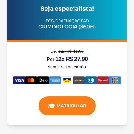
Seja especialista!
PÓS-GRADUAÇÃO EAD
CRIMINOLOGIA (360H)
De:
12x R$ 41,67
12x R$ 27,90
Por
sem juros no cartão
MATRICULAR