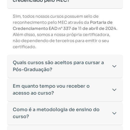
credenciado pelo MEC?
Sim, todos nossos cursos possuem selo de
reconhecimento pelo MEC através da
Portaria de
Credenciamento EAD n° 337 de 11 de abril de 2024.
Além disso, somos a nossa própria certificadora,
não dependendo de terceiros para emitir o seu
certificado.
Quais cursos são aceitos para cursar a
Pós-Graduação?
Para ingressar em um curso de pós-graduação, é
Em quanto tempo vou receber o
necessário ter concluído uma graduação
acesso ao curso?
reconhecida pelo MEC. De acordo com os critérios
estabelecidos pelo Ministério da Educação,
Após a conclusão da sua matrícula e a confirmação
Como é a metodologia de ensino do
aceitamos diplomas das seguintes modalidades:
dos seus dados, o acesso ao curso será liberado
•
curso?
Bacharelado
– Formação generalista em diversas
automaticamente.
áreas do conhecimento, como Direito,
Você receberá um
e-mail com os dados de login
na
Administração, Engenharia, entre outras.