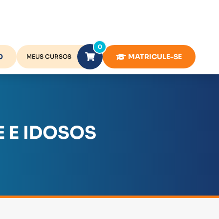
0
O
MATRICULE-SE
MEUS CURSOS
 E IDOSOS