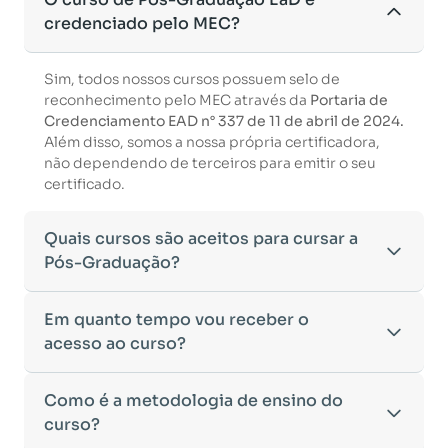
credenciado pelo MEC?
Sim, todos nossos cursos possuem selo de
reconhecimento pelo MEC através da
Portaria de
Credenciamento EAD n° 337 de 11 de abril de 2024.
Além disso, somos a nossa própria certificadora,
não dependendo de terceiros para emitir o seu
certificado.
Quais cursos são aceitos para cursar a
Pós-Graduação?
Para ingressar em um curso de pós-graduação, é
Em quanto tempo vou receber o
necessário ter concluído uma graduação
acesso ao curso?
reconhecida pelo MEC. De acordo com os critérios
estabelecidos pelo Ministério da Educação,
Após a conclusão da sua matrícula e a confirmação
Como é a metodologia de ensino do
aceitamos diplomas das seguintes modalidades:
dos seus dados, o acesso ao curso será liberado
•
curso?
Bacharelado
– Formação generalista em diversas
automaticamente.
áreas do conhecimento, como Direito,