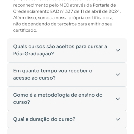
reconhecimento pelo MEC através da
Portaria de
Credenciamento EAD n° 337 de 11 de abril de 2024.
Além disso, somos a nossa própria certificadora,
não dependendo de terceiros para emitir o seu
certificado.
Quais cursos são aceitos para cursar a
Pós-Graduação?
Para ingressar em um curso de pós-graduação, é
Em quanto tempo vou receber o
necessário ter concluído uma graduação
acesso ao curso?
reconhecida pelo MEC. De acordo com os critérios
estabelecidos pelo Ministério da Educação,
Após a conclusão da sua matrícula e a confirmação
Como é a metodologia de ensino do
aceitamos diplomas das seguintes modalidades:
dos seus dados, o acesso ao curso será liberado
•
curso?
Bacharelado
– Formação generalista em diversas
automaticamente.
áreas do conhecimento, como Direito,
Você receberá um
e-mail com os dados de login
na
Administração, Engenharia, entre outras.
A metodologia da
Qual a duração do curso?
Faculeste
foi desenvolvida para
plataforma de ensino, utilizando o endereço
•
Licenciatura
– Formação voltada para o magistério
oferecer flexibilidade e qualidade na
cadastrado no momento da inscrição.
e habilitação para o ensino fundamental e médio.
aprendizagem. Nosso ensino é
100% on-line
,
Esse processo ocorre de forma ágil, permitindo
•
Tecnólogo
– Cursos de formação superior de