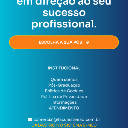
em direção ao seu
certificado será emitido de forma rápida e segura,
permitindo que você avance na sua carreira sem
sucesso
burocracia.
profissional.
ESCOLHA A SUA PÓS
INSTITUCIONAL
Quem somos
Pós-Graduação
Política de Cookies
Política de Privacidade
Informações
ATENDIMENTO
comercial@faculesteead.com.br
CADASTRO NO SISTEMA E-MEC