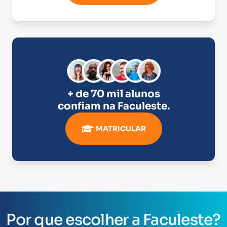
+ de 70 mil alunos
confiam na
Faculeste
.
MATRICULAR
Por que escolher a Faculeste?