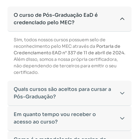
O curso de Pós-Graduação EaD é
credenciado pelo MEC?
Sim, todos nossos cursos possuem selo de
reconhecimento pelo MEC através da
Portaria de
Credenciamento EAD n° 337 de 11 de abril de 2024.
Além disso, somos a nossa própria certificadora,
não dependendo de terceiros para emitir o seu
certificado.
Quais cursos são aceitos para cursar a
Pós-Graduação?
Para ingressar em um curso de pós-graduação, é
Em quanto tempo vou receber o
necessário ter concluído uma graduação
acesso ao curso?
reconhecida pelo MEC. De acordo com os critérios
estabelecidos pelo Ministério da Educação,
Após a conclusão da sua matrícula e a confirmação