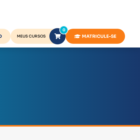
0
O
MATRICULE-SE
MEUS CURSOS