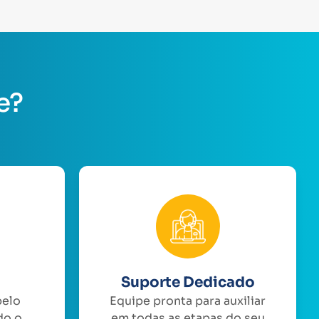
e?
Suporte Dedicado
pelo
Equipe pronta para auxiliar
do o
em todas as etapas do seu