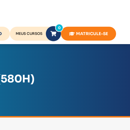
0
O
MATRICULE-SE
MEUS CURSOS
(580H)