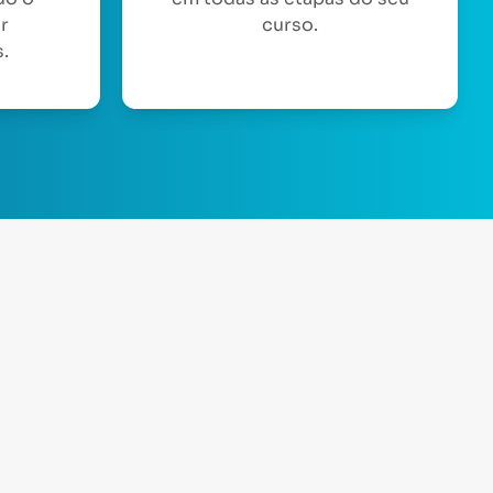
or
curso.
.