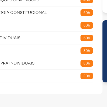
40h
OLOGIA CONSTITUCIONAL
60h
O
60h
DIVIDUAIS
60h
80h
PRA INDIVIDUAIS
80h
20h