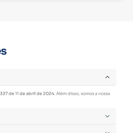
es
37 de 11 de abril de 2024.
Além disso, somos a nossa
acordo com os critérios estabelecidos pelo