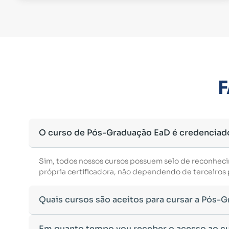
F
O curso de Pós-Graduação EaD é credenciad
Sim, todos nossos cursos possuem selo de reconhec
própria certificadora, não dependendo de terceiros p
Quais cursos são aceitos para cursar a Pós-
Para ingressar em um curso de pós-graduação, é nec
Em quanto tempo vou receber o acesso ao c