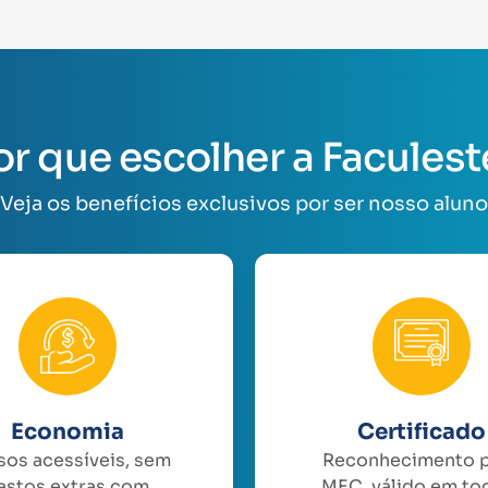
or que escolher a Faculest
Veja os benefícios exclusivos por ser nosso aluno
Economia
Certificado
sos acessíveis, sem
Reconhecimento 
astos extras com
MEC, válido em to