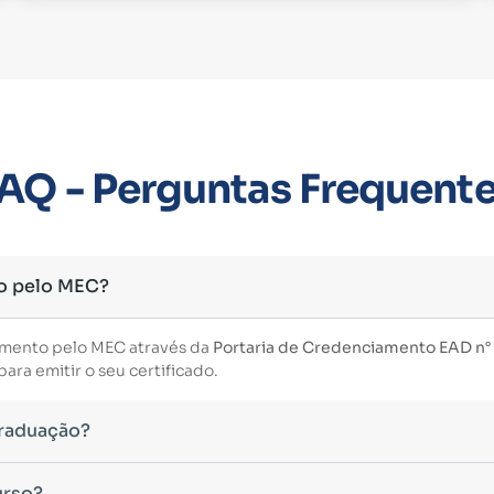
AQ - Perguntas Frequent
o pelo MEC?
imento pelo MEC através da
Portaria de Credenciamento EAD n° 3
ara emitir o seu certificado.
Graduação?
essário ter concluído uma graduação reconhecida pelo MEC. De 
urso?