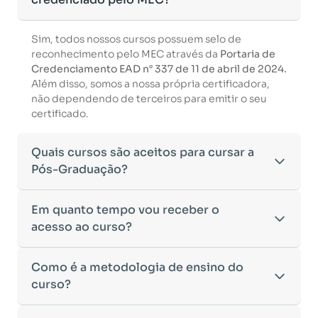
Sim, todos nossos cursos possuem selo de
reconhecimento pelo MEC através da
Portaria de
Credenciamento EAD n° 337 de 11 de abril de 2024.
Além disso, somos a nossa própria certificadora,
não dependendo de terceiros para emitir o seu
certificado.
Quais cursos são aceitos para cursar a
Pós-Graduação?
Para ingressar em um curso de pós-graduação, é
Em quanto tempo vou receber o
necessário ter concluído uma graduação
acesso ao curso?
reconhecida pelo MEC. De acordo com os critérios
estabelecidos pelo Ministério da Educação,
Após a conclusão da sua matrícula e a confirmação
Como é a metodologia de ensino do
aceitamos diplomas das seguintes modalidades:
dos seus dados, o acesso ao curso será liberado
•
curso?
Bacharelado
– Formação generalista em diversas
automaticamente.
áreas do conhecimento, como Direito,
Você receberá um
e-mail com os dados de login
na
Administração, Engenharia, entre outras.