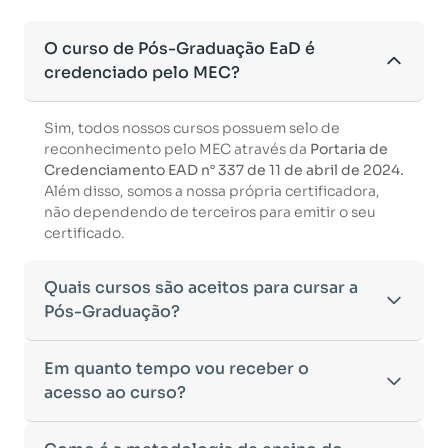
O curso de Pós-Graduação EaD é
credenciado pelo MEC?
Sim, todos nossos cursos possuem selo de
reconhecimento pelo MEC através da
Portaria de
Credenciamento EAD n° 337 de 11 de abril de 2024.
Além disso, somos a nossa própria certificadora,
não dependendo de terceiros para emitir o seu
certificado.
Quais cursos são aceitos para cursar a
Pós-Graduação?
Para ingressar em um curso de pós-graduação, é
Em quanto tempo vou receber o
necessário ter concluído uma graduação
acesso ao curso?
reconhecida pelo MEC. De acordo com os critérios
estabelecidos pelo Ministério da Educação,
Após a conclusão da sua matrícula e a confirmação