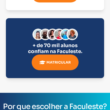
+ de 70 mil alunos
confiam na
Faculeste
.
MATRICULAR
Por que escolher a Faculeste?