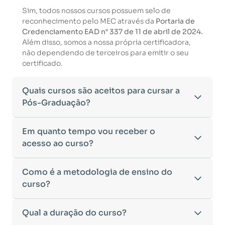
Sim, todos nossos cursos possuem selo de
reconhecimento pelo MEC através da
Portaria de
Credenciamento EAD n° 337 de 11 de abril de 2024.
Além disso, somos a nossa própria certificadora,
não dependendo de terceiros para emitir o seu
certificado.
Quais cursos são aceitos para cursar a
Pós-Graduação?
Para ingressar em um curso de pós-graduação, é
Em quanto tempo vou receber o
necessário ter concluído uma graduação
acesso ao curso?
reconhecida pelo MEC. De acordo com os critérios
estabelecidos pelo Ministério da Educação,
Após a conclusão da sua matrícula e a confirmação
Como é a metodologia de ensino do
aceitamos diplomas das seguintes modalidades:
dos seus dados, o acesso ao curso será liberado
•
curso?
Bacharelado
– Formação generalista em diversas
automaticamente.
áreas do conhecimento, como Direito,
Você receberá um
e-mail com os dados de login
na
Administração, Engenharia, entre outras.
A metodologia da
Qual a duração do curso?
Faculeste
foi desenvolvida para
plataforma de ensino, utilizando o endereço
•
Licenciatura
– Formação voltada para o magistério
oferecer flexibilidade e qualidade na
cadastrado no momento da inscrição.