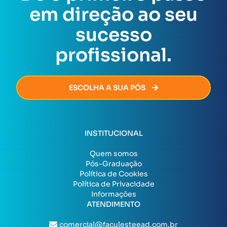
Assim que todas as exigências forem cumpridas, o
em direção ao seu
certificado será emitido de forma rápida e segura,
permitindo que você avance na sua carreira sem
sucesso
burocracia.
profissional.
ESCOLHA A SUA PÓS
INSTITUCIONAL
Quem somos
Pós-Graduação
Política de Cookies
Política de Privacidade
Informações
ATENDIMENTO
comercial@faculesteead.com.br