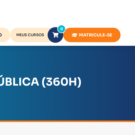
0
O
MATRICULE-SE
MEUS CURSOS
BLICA (360H)