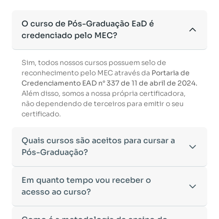
O curso de Pós-Graduação EaD é
credenciado pelo MEC?
Sim, todos nossos cursos possuem selo de
reconhecimento pelo MEC através da
Portaria de
Credenciamento EAD n° 337 de 11 de abril de 2024.
Além disso, somos a nossa própria certificadora,
não dependendo de terceiros para emitir o seu
certificado.
Quais cursos são aceitos para cursar a
Pós-Graduação?
Para ingressar em um curso de pós-graduação, é
Em quanto tempo vou receber o
necessário ter concluído uma graduação
acesso ao curso?
reconhecida pelo MEC. De acordo com os critérios
estabelecidos pelo Ministério da Educação,
Após a conclusão da sua matrícula e a confirmação