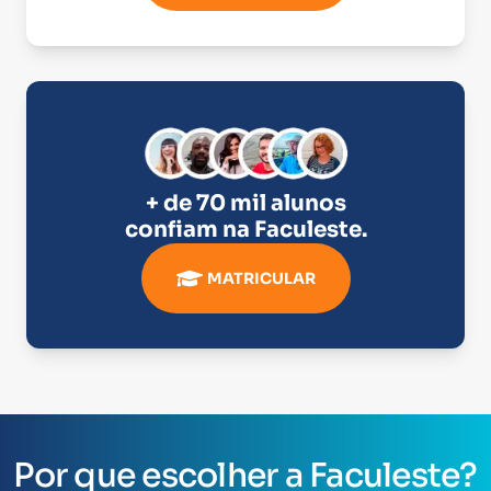
+ de 70 mil alunos
confiam na
Faculeste
.
MATRICULAR
Por que escolher a Faculeste?