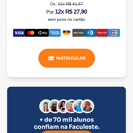
De:
12x R$ 41,67
12x R$ 27,90
Por
sem juros no cartão
MATRICULAR
+ de 70 mil alunos
confiam na
Faculeste
.