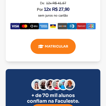
De:
12x R$ 41,67
12x R$ 27,90
Por
sem juros no cartão
MATRICULAR
+ de 70 mil alunos
confiam na
Faculeste
.