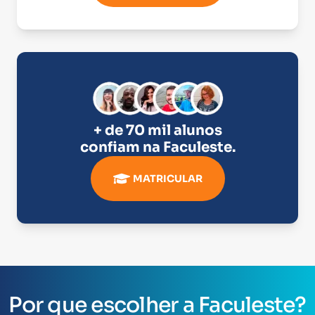
+ de 70 mil alunos
confiam na
Faculeste
.
MATRICULAR
Por que escolher a Faculeste?