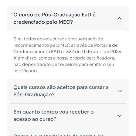
O curso de Pós-Graduação EaD é
credenciado pelo MEC?
Sim, todos nossos cursos possuem selo de
reconhecimento pelo MEC através da
Portaria de
Credenciamento EAD n° 337 de 11 de abril de 2024.
Além disso, somos a nossa própria certificadora,
não dependendo de terceiros para emitir o seu
certificado.
Quais cursos são aceitos para cursar a
Pós-Graduação?
Para ingressar em um curso de pós-graduação, é
Em quanto tempo vou receber o
necessário ter concluído uma graduação
acesso ao curso?
reconhecida pelo MEC. De acordo com os critérios
estabelecidos pelo Ministério da Educação,
Após a conclusão da sua matrícula e a confirmação