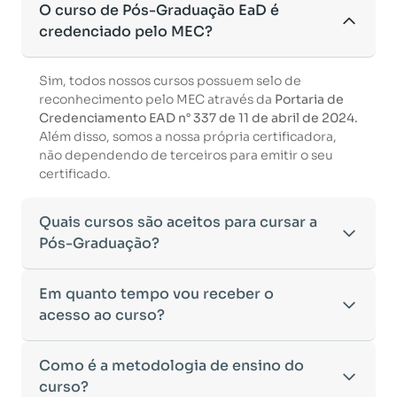
O curso de Pós-Graduação EaD é
credenciado pelo MEC?
Sim, todos nossos cursos possuem selo de
reconhecimento pelo MEC através da
Portaria de
Credenciamento EAD n° 337 de 11 de abril de 2024.
Além disso, somos a nossa própria certificadora,
não dependendo de terceiros para emitir o seu
certificado.
Quais cursos são aceitos para cursar a
Pós-Graduação?
Para ingressar em um curso de pós-graduação, é
Em quanto tempo vou receber o
necessário ter concluído uma graduação
acesso ao curso?
reconhecida pelo MEC. De acordo com os critérios
estabelecidos pelo Ministério da Educação,
Após a conclusão da sua matrícula e a confirmação
Como é a metodologia de ensino do
aceitamos diplomas das seguintes modalidades:
dos seus dados, o acesso ao curso será liberado
•
curso?
Bacharelado
– Formação generalista em diversas