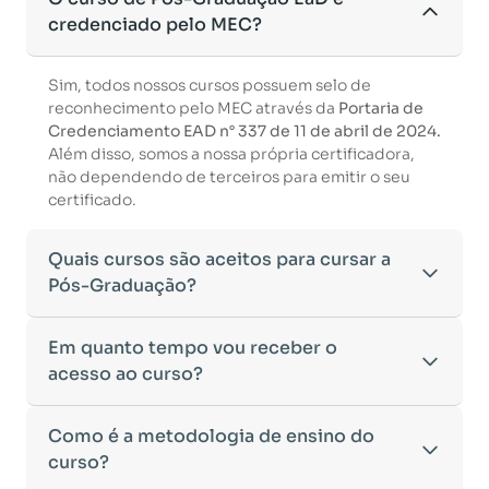
credenciado pelo MEC?
Sim, todos nossos cursos possuem selo de
reconhecimento pelo MEC através da
Portaria de
Credenciamento EAD n° 337 de 11 de abril de 2024.
Além disso, somos a nossa própria certificadora,
não dependendo de terceiros para emitir o seu
certificado.
Quais cursos são aceitos para cursar a
Pós-Graduação?
Para ingressar em um curso de pós-graduação, é
Em quanto tempo vou receber o
necessário ter concluído uma graduação
acesso ao curso?
reconhecida pelo MEC. De acordo com os critérios
estabelecidos pelo Ministério da Educação,
Após a conclusão da sua matrícula e a confirmação
Como é a metodologia de ensino do
aceitamos diplomas das seguintes modalidades:
dos seus dados, o acesso ao curso será liberado
•
curso?
Bacharelado
– Formação generalista em diversas
automaticamente.
áreas do conhecimento, como Direito,