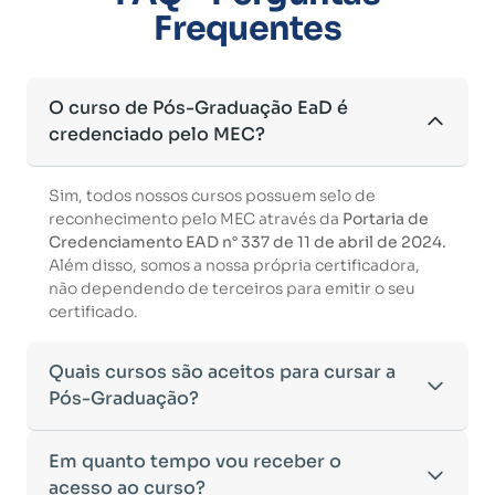
Frequentes
O curso de Pós-Graduação EaD é
credenciado pelo MEC?
Sim, todos nossos cursos possuem selo de
reconhecimento pelo MEC através da
Portaria de
Credenciamento EAD n° 337 de 11 de abril de 2024.
Além disso, somos a nossa própria certificadora,
não dependendo de terceiros para emitir o seu
certificado.
Quais cursos são aceitos para cursar a
Pós-Graduação?
Para ingressar em um curso de pós-graduação, é
Em quanto tempo vou receber o
necessário ter concluído uma graduação
acesso ao curso?