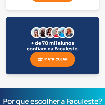
+ de 70 mil alunos
confiam na
Faculeste
.
MATRICULAR
Por que escolher a Faculeste?