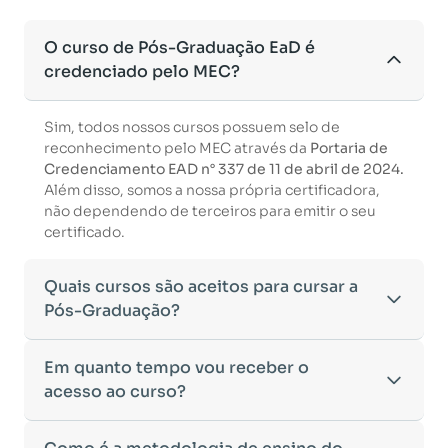
O curso de Pós-Graduação EaD é
credenciado pelo MEC?
Sim, todos nossos cursos possuem selo de
reconhecimento pelo MEC através da
Portaria de
Credenciamento EAD n° 337 de 11 de abril de 2024.
Além disso, somos a nossa própria certificadora,
não dependendo de terceiros para emitir o seu
certificado.
Quais cursos são aceitos para cursar a
Pós-Graduação?
Para ingressar em um curso de pós-graduação, é
Em quanto tempo vou receber o
necessário ter concluído uma graduação
acesso ao curso?
reconhecida pelo MEC. De acordo com os critérios
estabelecidos pelo Ministério da Educação,
Após a conclusão da sua matrícula e a confirmação