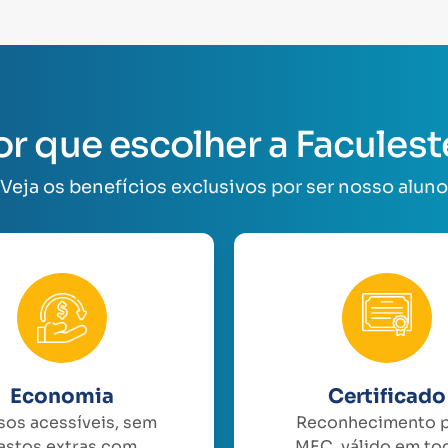
or que escolher a Faculest
Veja os benefícios exclusivos por ser nosso aluno
Economia
Certificado
sos acessíveis, sem
Reconhecimento 
astos extras com
MEC, válido em to