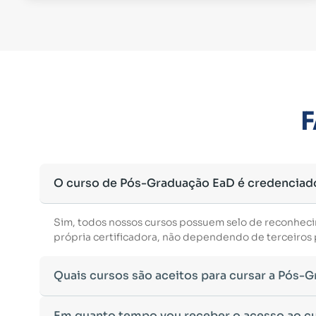
F
O curso de Pós-Graduação EaD é credenciad
Sim, todos nossos cursos possuem selo de reconhec
própria certificadora, não dependendo de terceiros p
Quais cursos são aceitos para cursar a Pós-
Para ingressar em um curso de pós-graduação, é nec
Em quanto tempo vou receber o acesso ao c