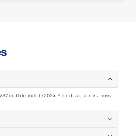
es
37 de 11 de abril de 2024.
Além disso, somos a nossa
acordo com os critérios estabelecidos pelo