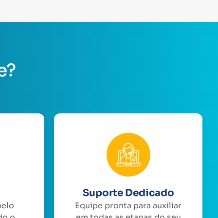
e?
Suporte Dedicado
pelo
Equipe pronta para auxiliar
do o
em todas as etapas do seu