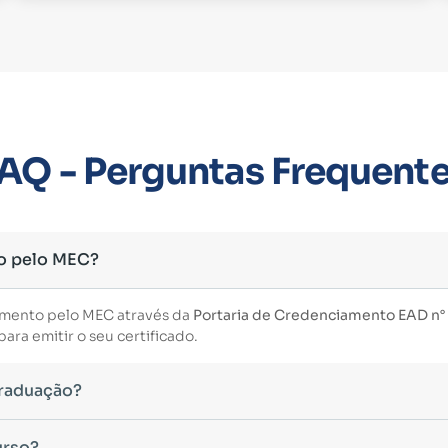
AQ - Perguntas Frequent
o pelo MEC?
imento pelo MEC através da
Portaria de Credenciamento EAD n° 3
ara emitir o seu certificado.
Graduação?
essário ter concluído uma graduação reconhecida pelo MEC. De 
urso?