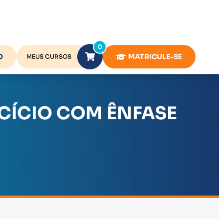
0
O
MATRICULE-SE
MEUS CURSOS
RCÍCIO COM ÊNFASE