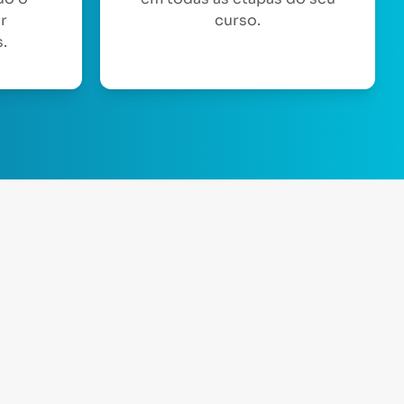
or
curso.
.