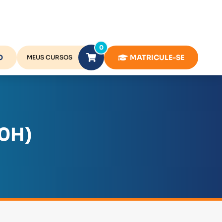
0
O
MATRICULE-SE
MEUS CURSOS
0H)