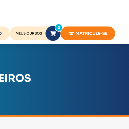
0
O
MATRICULE-SE
MEUS CURSOS
EIROS