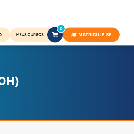
0
O
MATRICULE-SE
MEUS CURSOS
0H)