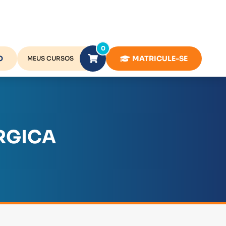
0
O
MATRICULE-SE
MEUS CURSOS
RGICA