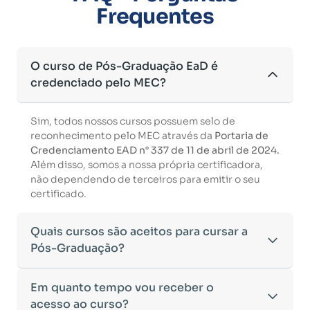
Frequentes
O curso de Pós-Graduação EaD é
credenciado pelo MEC?
Sim, todos nossos cursos possuem selo de
reconhecimento pelo MEC através da
Portaria de
Credenciamento EAD n° 337 de 11 de abril de 2024.
Além disso, somos a nossa própria certificadora,
não dependendo de terceiros para emitir o seu
certificado.
Quais cursos são aceitos para cursar a
Pós-Graduação?
Para ingressar em um curso de pós-graduação, é
Em quanto tempo vou receber o
necessário ter concluído uma graduação
acesso ao curso?